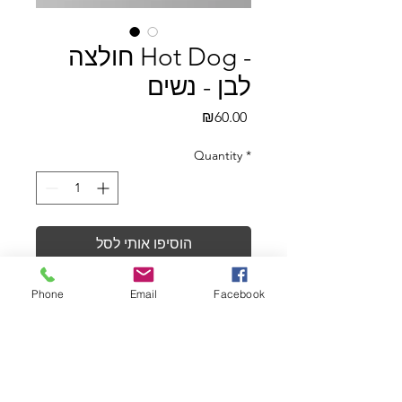
חולצה Hot Dog -
לבן - נשים
Price
₪60.00
Quantity
*
הוסיפו אותי לסל
Buy Now
Phone
Email
Facebook
הדפס משי איכותי על בד עשוי 95% 
כותנה ו 5% לייקרה.
ניתן לכבס במכונת כביסה עד 30 
מעלות.